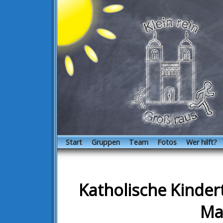
Start
Gruppen
Team
Fotos
Wer hilft?
Katholische Kindert
Ma